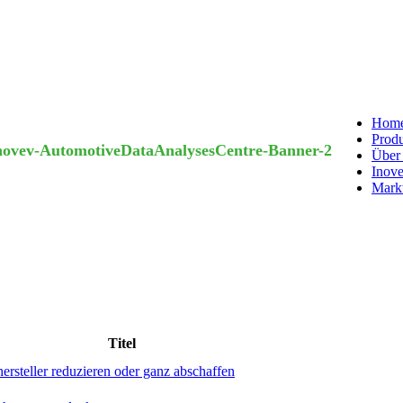
Hom
Prod
Über
Inove
Mark
Titel
rsteller reduzieren oder ganz abschaffen