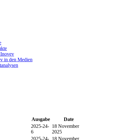
e
ukte
 Inovev
v in den Medien
tanalysen
Ausgabe
Date
2025-24-
18 November
6
2025
2025-24-
18 November