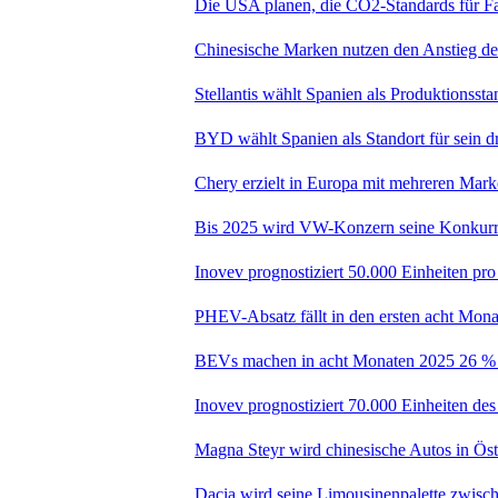
Die USA planen, die CO2-Standards für F
Chinesische Marken nutzen den Anstieg de
Stellantis wählt Spanien als Produktionsst
BYD wählt Spanien als Standort für sein d
Chery erzielt in Europa mit mehreren Marke
Bis 2025 wird VW-Konzern seine Konkurre
Inovev prognostiziert 50.000 Einheiten p
PHEV-Absatz fällt in den ersten acht Mon
BEVs machen in acht Monaten 2025 26 % d
Inovev prognostiziert 70.000 Einheiten de
Magna Steyr wird chinesische Autos in Öst
Dacia wird seine Limousinenpalette zwisc