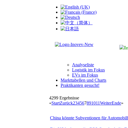
Analyseliste
Logistik im Fokus
EVs im Fokus
Markttabellen und Charts
Praktikanten gesucht!
4299
Ergebnisse
«
Start
Zurück
2
3
4
5
6
7
8
9
10
11
Weiter
Ende
»
China könnte Subventionen für Automobilhe