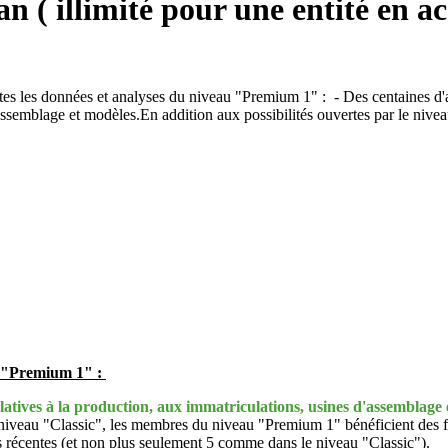
 ( illimité pour une entité en ac
s les données et analyses du niveau "Premium 1" : - Des centaines d'an
assemblage et modèles.En addition aux possibilités ouvertes par le nivea
u "Premium 1" :
latives à la production, aux immatriculations, usines d'assemblage 
e niveau "Classic", les membres du niveau "Premium 1" bénéficient des f
écentes (et non plus seulement 5 comme dans le niveau "Classic").