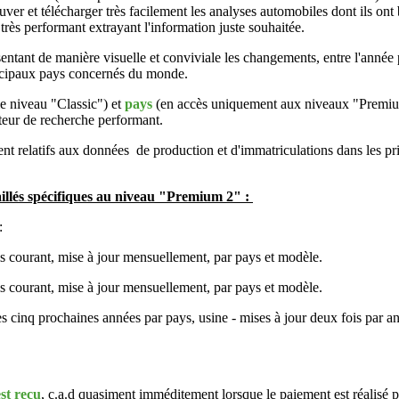
ver et télécharger très facilement les analyses automobiles dont ils ont
 très performant extrayant l'information juste souhaitée.
entant de manière visuelle et conviviale les changements, entre l'année 
incipaux pays concernés du monde.
le niveau "Classic") et
pays
(en accès uniquement aux niveaux "Premium"
oteur de recherche performant.
nt relatifs aux données de production et d'immatriculations dans les 
taillés spécifiques au niveau "Premium 2" :
:
s courant, mise à jour mensuellement, par pays et modèle.
s courant, mise à jour mensuellement, par pays et modèle.
s cinq prochaines années par pays, usine - mises à jour deux fois par an
est reçu
, c.a.d quasiment imméditement lorsque le paiement est réalisé p