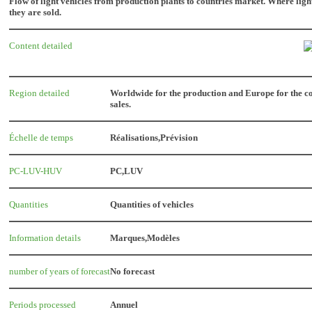
Flow of light vehicles from production plants to countries market. Where lig
they are sold.
Content detailed
Region detailed
Worldwide for the production and Europe for the c
sales.
Échelle de temps
Réalisations,Prévision
PC-LUV-HUV
PC,LUV
Quantities
Quantities of vehicles
Information details
Marques,Modèles
number of years of forecast
No forecast
Periods processed
Annuel