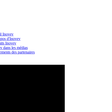
il Inovev
pos d'Inovev
its Inovev
v dans les médias
ments des partenaires