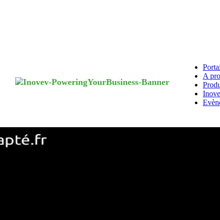
Porta
A pro
Produ
Inove
Evène