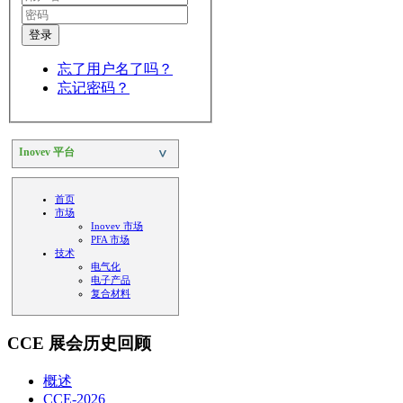
登录
忘了用户名了吗？
忘记密码？
Inovev 平台
>
首页
市场
Inovev 市场
PFA 市场
技术
电⽓化
电⼦产品
复合材料
CCE 展会历史回顾
概述
CCE-2026