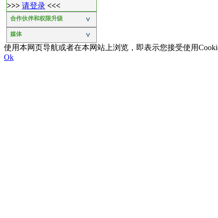
>>>
请登录
<<<
合作伙伴和权限升级
>
媒体
>
使用本网页导航或者在本网站上浏览，即表示您接受使用Cookie以及I
Ok