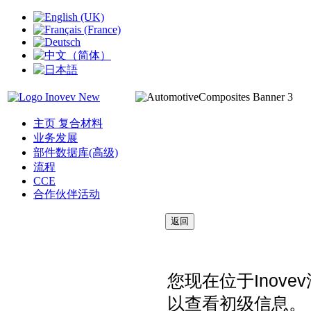
主页 复合材料
业务发展
部件数据库(高级)
流程
CCE
合作伙伴活动
返回
您现在位于Inov
以查看初级信息。