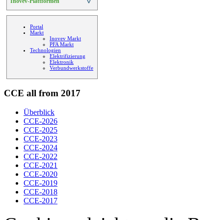
Inovev-Plattformen
>
Portal
Markt
Inovev Markt
PFA Markt
Technologien
Elektrifizierung
Elektronik
Verbundwerkstoffe
CCE all from 2017
Überblick
CCE-2026
CCE-2025
CCE-2023
CCE-2024
CCE-2022
CCE-2021
CCE-2020
CCE-2019
CCE-2018
CCE-2017