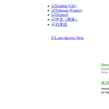
Bien
Veuil
Note:
B2
Inove
en fa