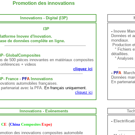
Promotion des innovations
Innovations - Digital (I3P)
I3P
-
Inovev Ma
Données et a
latforme Inovev d'Inovation.
mondiaux.
se de données complète en ligne.
Production et
° Fichiers ex
détaillées.
3P- GlobalComposites
° Analyses p
us de 500 pièces innovantes en matériaux composites
conférences + videos
cliquez ici
-
PF
A
Marc
Données march
3P- France
-
PF
A
Innovations
En partenaria
novations automobiles françaises
.
 partenariat avec la PFA.
En français uniquement.
cliquez ici
Innovations - Evènements
Tec
-
Electrifica
C
E
(
China
Composites
Expo)
omotion des
innovations composites automobile