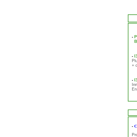
-
P
Ba
-
I
Pl
+ 
-
I
In
En
-
C
Pr