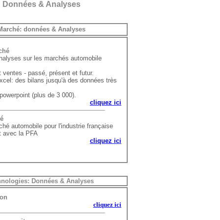
Données & Analyses
Marché: données & Analyses
rché
nalyses sur les marchés automobile
 ventes - passé, présent et futur.
cel: des bilans jusqu'à des données très
owerpoint (plus de 3 000).
cliquez ici
hé
é automobile pour l'industrie française
t avec la PFA
cliquez ici
hnologies:
Données & Analyses
tion
cliquez ici