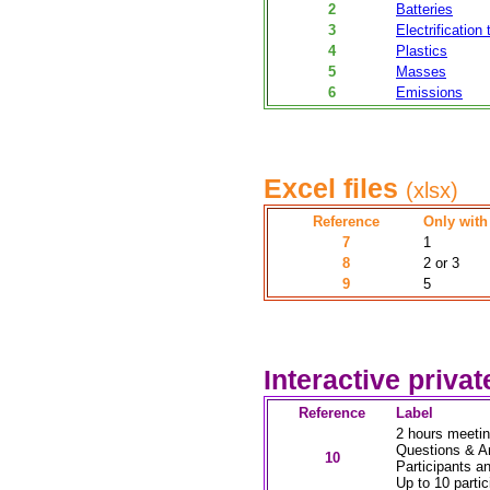
2
Batteries
3
Electrification
4
Plastics
5
Masses
6
Emissions
Excel files
(xlsx)
Reference
Only with 
7
1
8
2 or 3
9
5
Interactive priva
Reference
Label
2 hours meetin
Questions & An
10
Participants an
Up to 10 partic