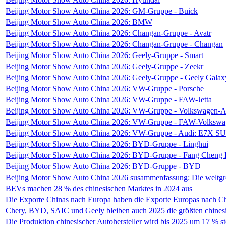
Beijing Motor Show Auto China 2026: GM-Gruppe - Buick
Beijing Motor Show Auto China 2026: BMW
Beijing Motor Show Auto China 2026: Changan-Gruppe - Avatr
Beijing Motor Show Auto China 2026: Changan-Gruppe - Changan
Beijing Motor Show Auto China 2026: Geely-Gruppe - Smart
Beijing Motor Show Auto China 2026: Geely-Gruppe - Zeekr
Beijing Motor Show Auto China 2026: Geely-Gruppe - Geely Galax
Beijing Motor Show Auto China 2026: VW-Gruppe - Porsche
Beijing Motor Show Auto China 2026: VW-Gruppe - FAW-Jetta
Beijing Motor Show Auto China 2026: VW-Gruppe - Volkswagen-A
Beijing Motor Show Auto China 2026: VW-Gruppe - FAW-Volkswa
Beijing Motor Show Auto China 2026: VW-Gruppe - Audi: E7X S
Beijing Motor Show Auto China 2026: BYD-Gruppe - Linghui
Beijing Motor Show Auto China 2026: BYD-Gruppe - Fang Cheng
Beijing Motor Show Auto China 2026: BYD-Gruppe - BYD
Beijing Motor Show Auto China 2026 susammenfassung: Die weltgröß
BEVs machen 28 % des chinesischen Marktes in 2024 aus
Die Exporte Chinas nach Europa haben die Exporte Europas nach Ch
Chery, BYD, SAIC und Geely bleiben auch 2025 die größten chines
Die Produktion chinesischer Autohersteller wird bis 2025 um 17 % s