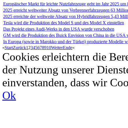
Europäischer Markt für leichte Nutzfahrzeuge geht im Jahr 2025 um
2025 erreicht weltweiter Absatz von Verbrennerfahrzeugen 63 Millio
2025 erreichte der weltweite Absatz von Hybridfahrzeugen 5,43 Mill
Tesla wird die Produktion des Model S und des Model X einstellen
Das Projekt eines Audi-Werks in den USA wurde verschoben
GM wird die Produktion des Buick Envision von China in die USA v
In Europa (sowie in Marokko und der Türkei) produzierte Modelle w
«
Start
Zurück
1
2
3
4
5
6
7
8
9
10
Weiter
Ende
»
Cookies erleichtern die Bere
der Nutzung unserer Dienste
einverstanden, dass wir Co
Ok