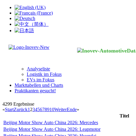
Analyseliste
Logistik im Fokus
EVs im Fokus
Markttabellen und Charts
Praktikanten gesucht!
4299
Ergebnisse
«
Start
Zurück
1
2
3
4
5
6
7
8
9
10
Weiter
Ende
»
Titel
Beijing Motor Show Auto China 2026: Mercedes
Beijing Motor Show Auto China 2026: Leapmotor
Beijing Motor Show Auto China 2026: Hyundai