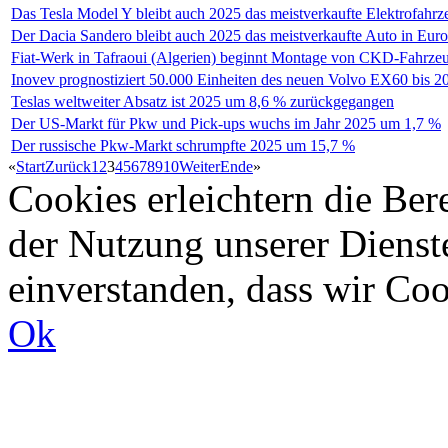
Das Tesla Model Y bleibt auch 2025 das meistverkaufte Elektrofahrz
Der Dacia Sandero bleibt auch 2025 das meistverkaufte Auto in Eur
Fiat-Werk in Tafraoui (Algerien) beginnt Montage von CKD-Fahrz
Inovev prognostiziert 50.000 Einheiten des neuen Volvo EX60 bis 2
Teslas weltweiter Absatz ist 2025 um 8,6 % zurückgegangen
Der US-Markt für Pkw und Pick-ups wuchs im Jahr 2025 um 1,7 %
Der russische Pkw-Markt schrumpfte 2025 um 15,7 %
«
Start
Zurück
1
2
3
4
5
6
7
8
9
10
Weiter
Ende
»
Cookies erleichtern die Bere
der Nutzung unserer Dienste
einverstanden, dass wir Co
Ok