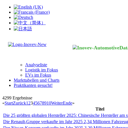
Analyseliste
Logistik im Fokus
EVs im Fokus
Markttabellen und Charts
Praktikanten gesucht!
4299
Ergebnisse
«
Start
Zurück
1
2
3
4
5
6
7
8
9
10
Weiter
Ende
»
Titel
Die 25 größten globalen Hersteller 2025: Chinesische Hersteller am st
Die Renault-Gruppe verkaufte im Jahr 2025 2,34 Millionen Fahrzeu
Der Nissan-Konzern verkaufte im Jahr 2025 3,20 Millionen Fahrzeu